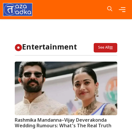
Skip
to
content
Me
Entertainment
See All
Rashmika Mandanna–Vijay Deverakonda
Wedding Rumours: What’s The Real Truth