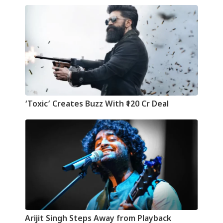
‘Toxic’ Creates Buzz With ₹120 Cr Deal
Arijit Singh Steps Away from Playback