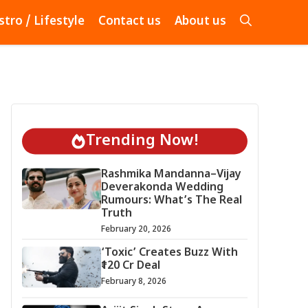
stro / Lifestyle
Contact us
About us
Trending Now!
Rashmika Mandanna–Vijay
Deverakonda Wedding
Rumours: What’s The Real
Truth
February 20, 2026
‘Toxic’ Creates Buzz With
₹120 Cr Deal
February 8, 2026