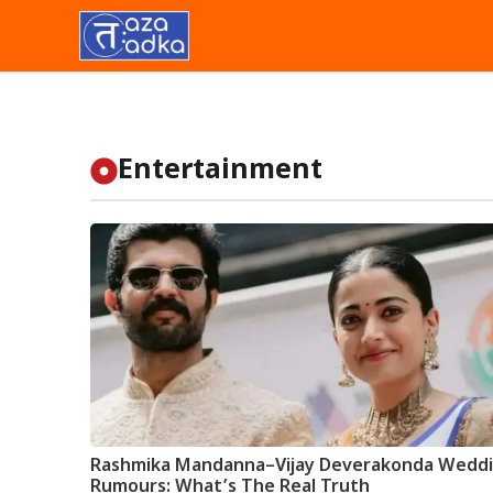
Skip
to
content
Entertainment
Rashmika Mandanna–Vijay Deverakonda Wedd
Rumours: What’s The Real Truth