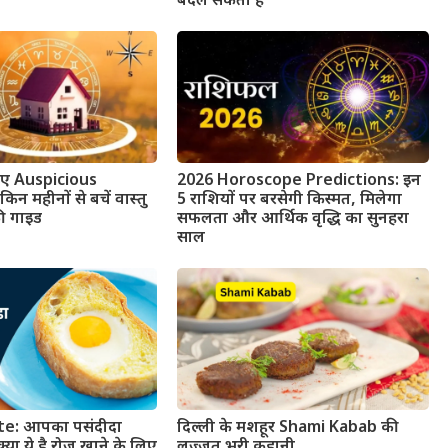
बदल सकता है
लिए Auspicious
2026 Horoscope Predictions: इन
 महीनों से बचें वास्तु
5 राशियों पर बरसेगी किस्मत, मिलेगा
ी गाइड
सफलता और आर्थिक वृद्धि का सुनहरा
साल
e: आपका पसंदीदा
दिल्ली के मशहूर Shami Kabab की
्या ये है रोज़ खाने के लिए
लज़्ज़त भरी कहानी