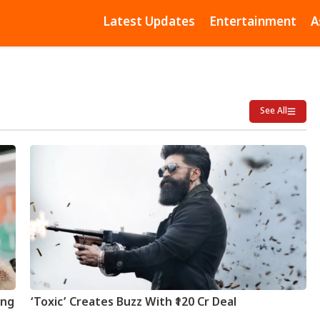
Latest Updates
Entertainment
A
See All
ing
‘Toxic’ Creates Buzz With ₹120 Cr Deal