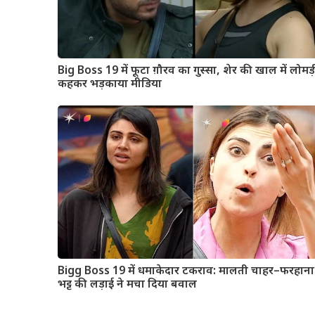
Big Boss 19 में फूटा ग़ौरव का गुस्सा, शेर की खाल में लोमड़
कहकर भड़काया मीडिया
Bigg Boss 19 में धमाकेदार टकराव: मालती चाहर–फरहाना
भट्ट की लड़ाई ने मचा दिया बवाल