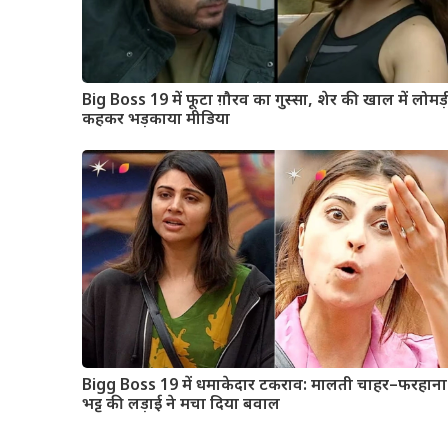
Big Boss 19 में फूटा ग़ौरव का गुस्सा, शेर की खाल में लोमड़
कहकर भड़काया मीडिया
Bigg Boss 19 में धमाकेदार टकराव: मालती चाहर–फरहाना
भट्ट की लड़ाई ने मचा दिया बवाल