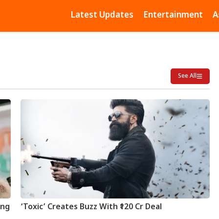
Latest Updates
Entertainment
A
See All
ing
‘Toxic’ Creates Buzz With ₹120 Cr Deal