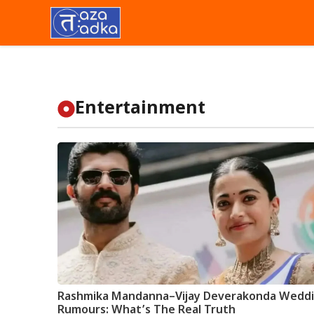
Skip
to
content
Entertainment
Rashmika Mandanna–Vijay Deverakonda Wedd
Rumours: What’s The Real Truth