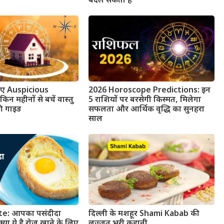
बदल सकता है
लिए Auspicious
2026 Horoscope Predictions: इन
 महीनों से बचें वास्तु
5 राशियों पर बरसेगी किस्मत, मिलेगा
ी गाइड
सफलता और आर्थिक वृद्धि का सुनहरा
साल
e: आपका पसंदीदा
दिल्ली के मशहूर Shami Kabab की
्या ये है रोज़ खाने के लिए
लज़्ज़त भरी कहानी