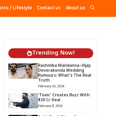
stro / Lifestyle
Contact us
About us
Trending Now!
Rashmika Mandanna–Vijay
Deverakonda Wedding
Rumours: What’s The Real
Truth
February 20, 2026
‘Toxic’ Creates Buzz With
₹120 Cr Deal
February 8, 2026