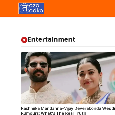
Skip
to
content
Entertainment
Rashmika Mandanna–Vijay Deverakonda Wedd
Rumours: What’s The Real Truth