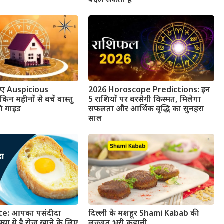
बदल सकता है
लिए Auspicious
2026 Horoscope Predictions: इन
 महीनों से बचें वास्तु
5 राशियों पर बरसेगी किस्मत, मिलेगा
ी गाइड
सफलता और आर्थिक वृद्धि का सुनहरा
साल
e: आपका पसंदीदा
दिल्ली के मशहूर Shami Kabab की
्या ये है रोज़ खाने के लिए
लज़्ज़त भरी कहानी