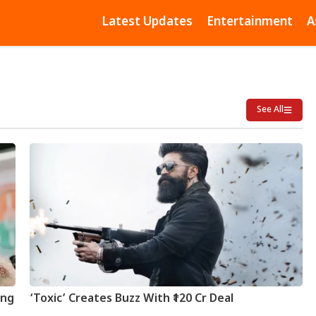
Latest Updates
Entertainment
A
See All
ing
‘Toxic’ Creates Buzz With ₹120 Cr Deal