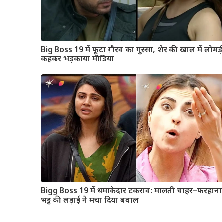
Big Boss 19 में फूटा ग़ौरव का गुस्सा, शेर की खाल में लोमड़
कहकर भड़काया मीडिया
Bigg Boss 19 में धमाकेदार टकराव: मालती चाहर–फरहाना
भट्ट की लड़ाई ने मचा दिया बवाल