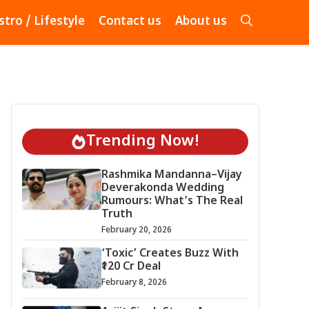
stro / Lifestyle
Contact us
About us
Trending Now!
Rashmika Mandanna–Vijay
Deverakonda Wedding
Rumours: What’s The Real
Truth
February 20, 2026
‘Toxic’ Creates Buzz With
₹120 Cr Deal
February 8, 2026