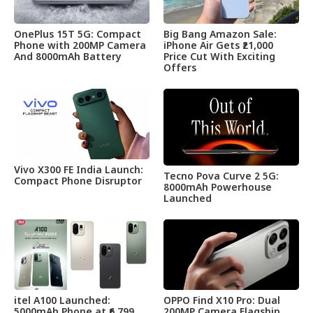
OnePlus 15T 5G: Compact
Big Bang Amazon Sale:
Phone with 200MP Camera
iPhone Air Gets ₹21,000
And 8000mAh Battery
Price Cut With Exciting
Offers
Vivo X300 FE India Launch:
Tecno Pova Curve 2 5G:
Compact Phone Disruptor
8000mAh Powerhouse
Launched
itel A100 Launched:
OPPO Find X10 Pro: Dual
5000mAh Phone at ₹6,799
200MP Camera Flagship