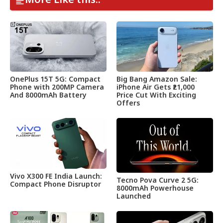
More Like this..
OnePlus 15T 5G: Compact
Big Bang Amazon Sale:
Phone with 200MP Camera
iPhone Air Gets ₹21,000
And 8000mAh Battery
Price Cut With Exciting
Offers
Vivo X300 FE India Launch:
Tecno Pova Curve 2 5G:
Compact Phone Disruptor
8000mAh Powerhouse
Launched