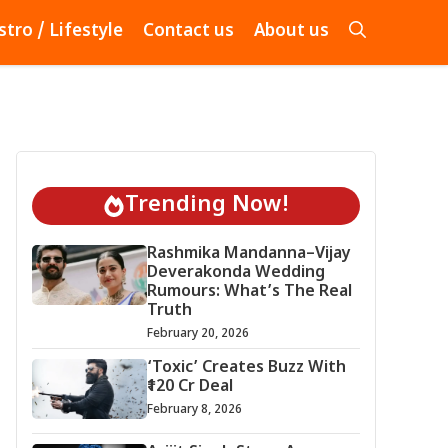
stro / Lifestyle
Contact us
About us
Trending Now!
Rashmika Mandanna–Vijay
Deverakonda Wedding
Rumours: What’s The Real
Truth
February 20, 2026
‘Toxic’ Creates Buzz With
₹120 Cr Deal
February 8, 2026