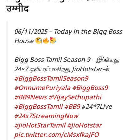
उम्मीदें
06/11/2025 – Today in the Bigg Boss
House
Bigg Boss Tamil Season 9 – இப்போது
24×7 ஒளிபரப்பாகிறது JioHotstar-ல்
#BiggBossTamilSeason9
#OnnumePuriyala
#BiggBoss9
#BB9News
#VijaySethupathi
#BiggBossTamil
#BB9
#24*7Live
#24x7StreamingNow
#JioHotStarTamil
#JioHotstar
pic.twitter.com/cMsxfkaJFO