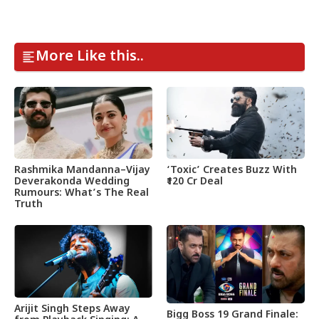
More Like this..
Rashmika Mandanna–Vijay
‘Toxic’ Creates Buzz With
Deverakonda Wedding
₹120 Cr Deal
Rumours: What’s The Real
Truth
Arijit Singh Steps Away
Bigg Boss 19 Grand Finale: