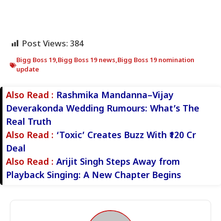
Post Views:
384
Bigg Boss 19
,
Bigg Boss 19 news
,
Bigg Boss 19 nomination
update
Also Read :
Rashmika Mandanna–Vijay
Deverakonda Wedding Rumours: What’s The
Real Truth
Also Read :
‘Toxic’ Creates Buzz With ₹120 Cr
Deal
Also Read :
Arijit Singh Steps Away from
Playback Singing: A New Chapter Begins