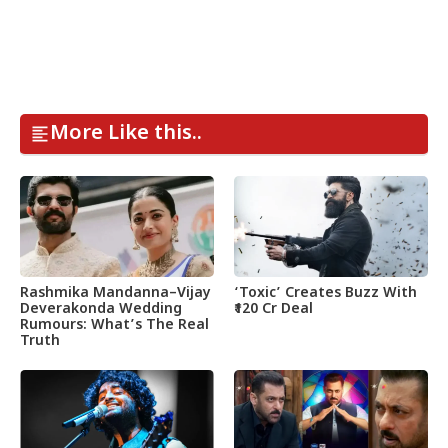
More Like this..
Rashmika Mandanna–Vijay
‘Toxic’ Creates Buzz With
Deverakonda Wedding
₹120 Cr Deal
Rumours: What’s The Real
Truth