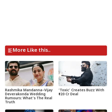
More Like this..
Rashmika Mandanna–Vijay
‘Toxic’ Creates Buzz With
Deverakonda Wedding
₹120 Cr Deal
Rumours: What’s The Real
Truth