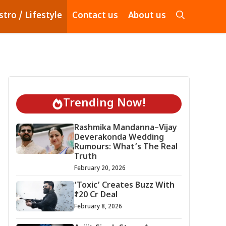
stro / Lifestyle
Contact us
About us
Trending Now!
Rashmika Mandanna–Vijay
Deverakonda Wedding
Rumours: What’s The Real
Truth
February 20, 2026
‘Toxic’ Creates Buzz With
₹120 Cr Deal
February 8, 2026