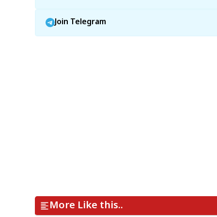
Join Telegram
More Like this..