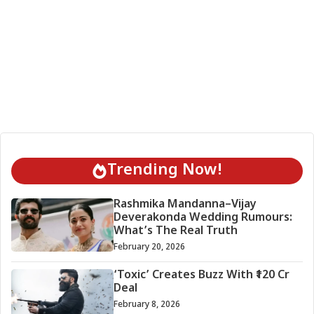
Trending Now!
Rashmika Mandanna–Vijay
Deverakonda Wedding Rumours:
What’s The Real Truth
February 20, 2026
‘Toxic’ Creates Buzz With ₹120 Cr
Deal
February 8, 2026