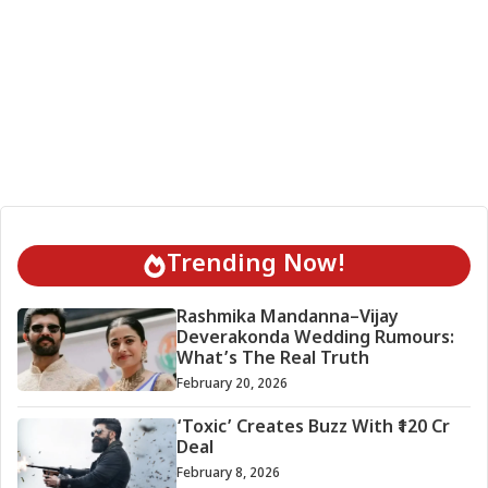
Trending Now!
Rashmika Mandanna–Vijay
Deverakonda Wedding Rumours:
What’s The Real Truth
February 20, 2026
‘Toxic’ Creates Buzz With ₹120 Cr
Deal
February 8, 2026