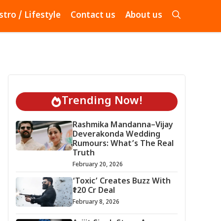
stro / Lifestyle
Contact us
About us
Trending Now!
Rashmika Mandanna–Vijay
Deverakonda Wedding
Rumours: What’s The Real
Truth
February 20, 2026
‘Toxic’ Creates Buzz With
₹120 Cr Deal
February 8, 2026