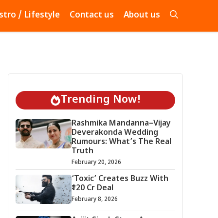
stro / Lifestyle
Contact us
About us
Trending Now!
Rashmika Mandanna–Vijay
Deverakonda Wedding
Rumours: What’s The Real
Truth
February 20, 2026
‘Toxic’ Creates Buzz With
₹120 Cr Deal
February 8, 2026