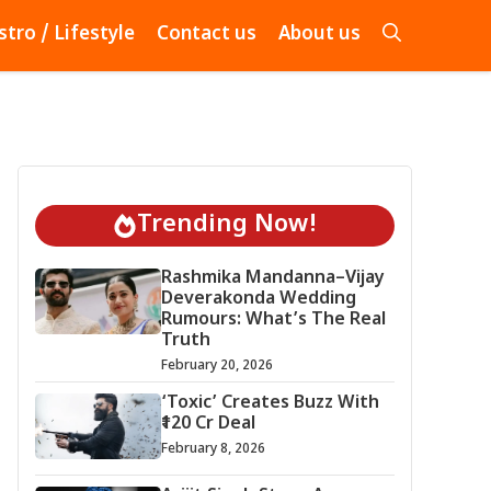
stro / Lifestyle
Contact us
About us
Trending Now!
Rashmika Mandanna–Vijay
Deverakonda Wedding
Rumours: What’s The Real
Truth
February 20, 2026
‘Toxic’ Creates Buzz With
₹120 Cr Deal
February 8, 2026