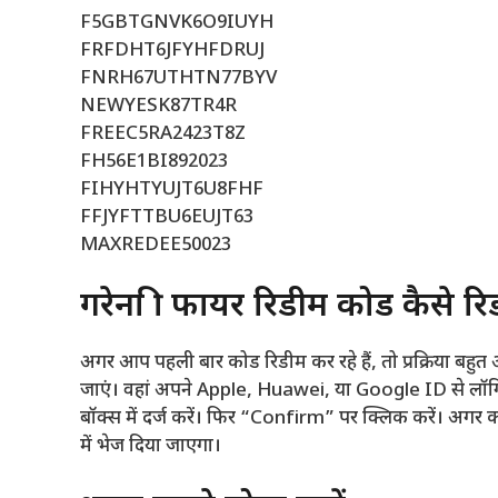
F5GBTGNVK6O9IUYH
FRFDHT6JFYHFDRUJ
FNRH67UTHTN77BYV
NEWYESK87TR4R
FREEC5RA2423T8Z
FH56E1BI892023
FIHYHTYUJT6U8FHF
FFJYFTTBU6EUJT63
MAXREDEE50023
गरेना फ्री फायर रिडीम कोड कैसे रि
अगर आप पहली बार कोड रिडीम कर रहे हैं, तो प्रक्रिया बहु
जाएं। वहां अपने Apple, Huawei, या Google ID से लॉगि
बॉक्स में दर्ज करें। फिर “Confirm” पर क्लिक करें। अगर 
में भेज दिया जाएगा।