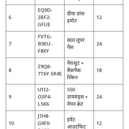
EQ9D-
दीया डांस
6
2BF2-
12
इमोट
GFUE
FVTG-
800 लूपर
7
B9EU-
24
पैस
F8XY
पैराशूट +
Z9Q8-
8
बैकपैक
18
7T6Y-5R4E
स्किन
U1I2-
550
9
O3P4-
डायमंड्स +
24
L5K6
वेपन क्रेट
J7H8-
इवेंट
10
G9F0-
12
आउटफिट