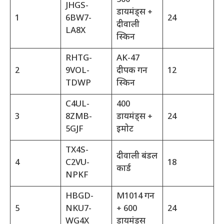
500
JHGS-
डायमंड्स +
1
6BW7-
24
दीवाली
LA8X
स्किन
RHTG-
AK-47
2
9VOL-
दीपक गन
12
TDWP
स्किन
C4UL-
400
3
8ZMB-
डायमंड्स +
24
5GJF
इमोट
TX4S-
दीवाली बंडल
4
C2VU-
18
कार्ड
NPKF
HBGD-
M1014 गन
5
NKU7-
+ 600
24
WG4X
डायमंड्स