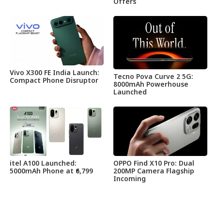
Offers
Vivo X300 FE India Launch:
Tecno Pova Curve 2 5G:
Compact Phone Disruptor
8000mAh Powerhouse
Launched
itel A100 Launched:
OPPO Find X10 Pro: Dual
5000mAh Phone at ₹6,799
200MP Camera Flagship
Incoming