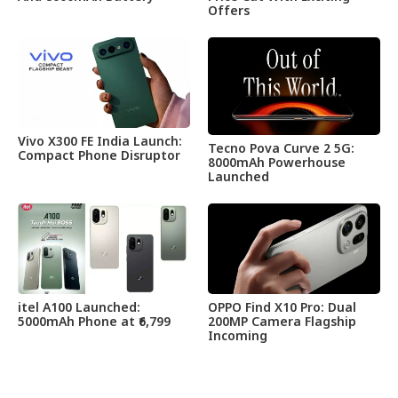
Offers
Vivo X300 FE India Launch:
Tecno Pova Curve 2 5G:
Compact Phone Disruptor
8000mAh Powerhouse
Launched
itel A100 Launched:
OPPO Find X10 Pro: Dual
5000mAh Phone at ₹6,799
200MP Camera Flagship
Incoming