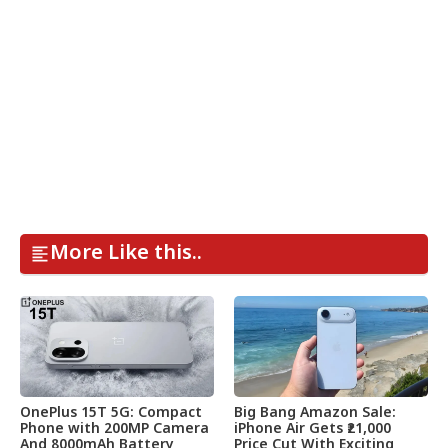
More Like this..
OnePlus 15T 5G: Compact
Big Bang Amazon Sale:
Phone with 200MP Camera
iPhone Air Gets ₹21,000
And 8000mAh Battery
Price Cut With Exciting