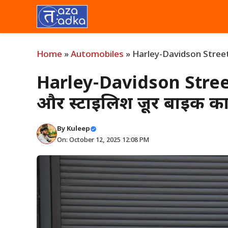
Skip
to
content
Home
»
Automobiles
»
Harley-Davidson Street B
Harley-Davidson Stree
और स्टाइलिश क्रूजर बाइक 
By
Kuleep
On: October 12, 2025 12:08 PM