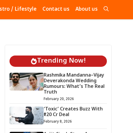
stro / Lifestyle
Contact us
About us
Trending Now!
Rashmika Mandanna–Vijay
Deverakonda Wedding
Rumours: What’s The Real
Truth
February 20, 2026
‘Toxic’ Creates Buzz With
₹120 Cr Deal
February 8, 2026