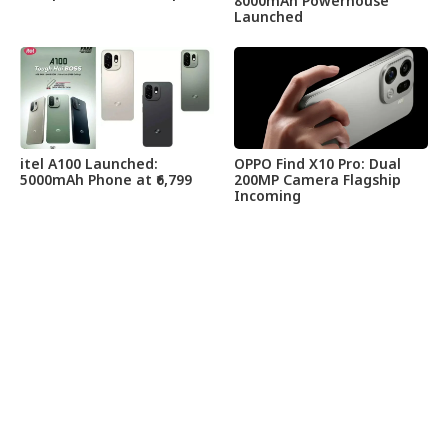
8000mAh Powerhouse
Launched
itel A100 Launched:
OPPO Find X10 Pro: Dual
5000mAh Phone at ₹6,799
200MP Camera Flagship
Incoming