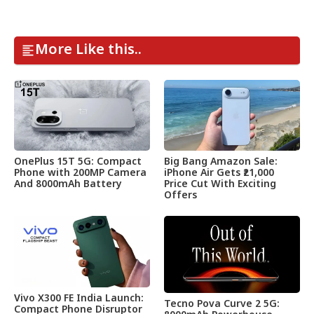
More Like this..
OnePlus 15T 5G: Compact
Big Bang Amazon Sale:
Phone with 200MP Camera
iPhone Air Gets ₹21,000
And 8000mAh Battery
Price Cut With Exciting
Offers
Vivo X300 FE India Launch:
Tecno Pova Curve 2 5G:
Compact Phone Disruptor