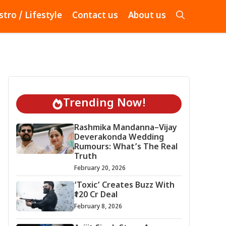
stro / Lifestyle
Contact us
About us
Trending Now!
Rashmika Mandanna–Vijay
Deverakonda Wedding
Rumours: What’s The Real
Truth
February 20, 2026
‘Toxic’ Creates Buzz With
₹120 Cr Deal
February 8, 2026