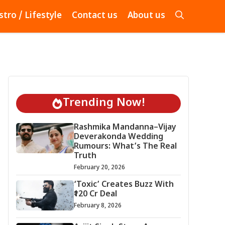
stro / Lifestyle
Contact us
About us
Trending Now!
Rashmika Mandanna–Vijay
Deverakonda Wedding
Rumours: What’s The Real
Truth
February 20, 2026
‘Toxic’ Creates Buzz With
₹120 Cr Deal
February 8, 2026