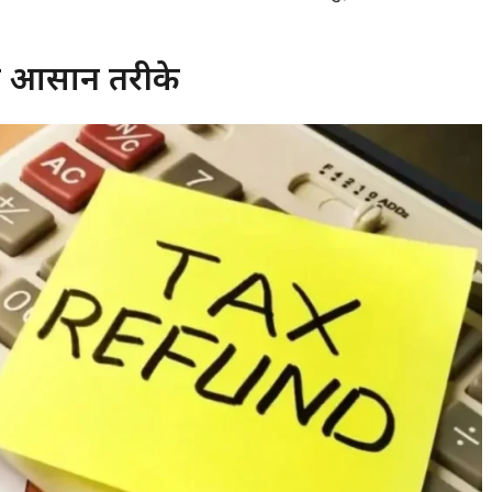
े आसान तरीके