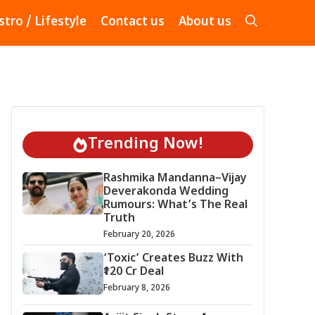
stro / Lifestyle
Contact us
About us
Trending Now!
Rashmika Mandanna–Vijay
Deverakonda Wedding
Rumours: What’s The Real
Truth
February 20, 2026
‘Toxic’ Creates Buzz With
₹120 Cr Deal
February 8, 2026