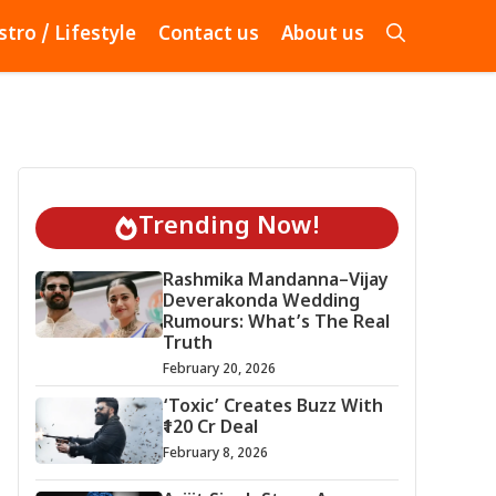
stro / Lifestyle
Contact us
About us
Trending Now!
Rashmika Mandanna–Vijay
Deverakonda Wedding
Rumours: What’s The Real
Truth
February 20, 2026
‘Toxic’ Creates Buzz With
₹120 Cr Deal
February 8, 2026