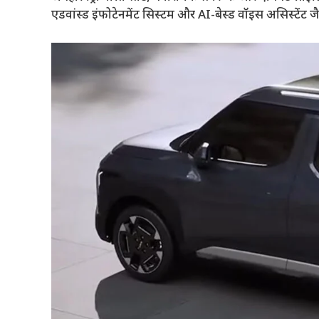
एडवांस्ड इंफोटेनमेंट सिस्टम और AI-बेस्ड वॉइस असिस्टेंट जै