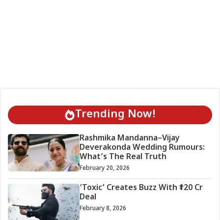
Trending Now!
Rashmika Mandanna–Vijay
Deverakonda Wedding Rumours:
What’s The Real Truth
February 20, 2026
‘Toxic’ Creates Buzz With ₹120 Cr
Deal
February 8, 2026