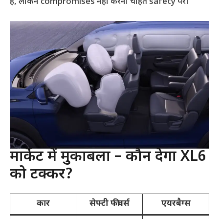
हैं, लेकिन compromises नहीं करना चाहते safety पर।
मार्केट में मुकाबला – कौन देगा XL6
को टक्कर?
कार
सेफ्टी फीचर्स
एयरबैग्स