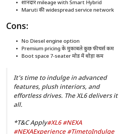
शानदार mileage with Smart Hybrid
Maruti की widespread service network
Cons:
No Diesel engine option
Premium pricing के मुकाबले कुछ फीचर्स कम
Boot space 7-seater मोड में थोड़ा कम
It’s time to indulge in advanced
features, plush interiors, and
effortless drives. The XL6 delivers it
all.
*T&C Apply
#XL6
#NEXA
#NEXAExperience
#TimetoIndulge