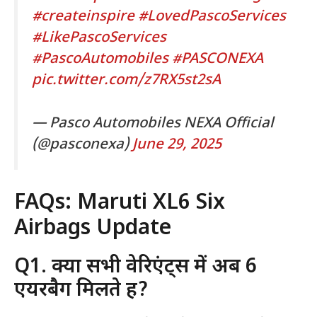
#createinspire
#LovedPascoServices
#LikePascoServices
#PascoAutomobiles
#PASCONEXA
pic.twitter.com/z7RX5st2sA
— Pasco Automobiles NEXA Official
(@pasconexa)
June 29, 2025
FAQs: Maruti XL6 Six
Airbags Update
Q1. क्या सभी वेरिएंट्स में अब 6
एयरबैग मिलते हैं?