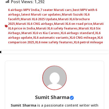
Post Views:
1,292
6 airbags MPV India
,
7 seater Maruti cars
,
best MPV with 6
airbags
,
latest Maruti car updates
,
Maruti Suzuki XL6
facelift
,
Maruti XL6 2025 Update
,
Maruti XL6 brochure
2025
,
Maruti XL6 CNG airbags
,
Maruti XL6 on road price
,
Maruti
XL6 price in India
,
Maruti XL6 safety features
,
Maruti XL6 Six
Airbags
,
Maruti XL6 vs Kia Carens
,
XL6 airbags standard
,
XL6
airbags update
,
XL6 automatic variants
,
XL6 CNG mileage
,
XL6
comparison 2025
,
XL6 new safety features
,
XL6 petrol mileage
Sumit Sharma
Sumit Sharma
is a passionate content writer with