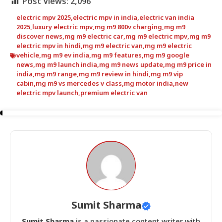
Post Views:
2,096
electric mpv 2025
,
electric mpv in india
,
electric van india
2025
,
luxury electric mpv
,
mg m9 800v charging
,
mg m9
discover news
,
mg m9 electric car
,
mg m9 electric mpv
,
mg m9
electric mpv in hindi
,
mg m9 electric van
,
mg m9 electric
vehicle
,
mg m9 ev india
,
mg m9 features
,
mg m9 google
news
,
mg m9 launch india
,
mg m9 news update
,
mg m9 price in
india
,
mg m9 range
,
mg m9 review in hindi
,
mg m9 vip
cabin
,
mg m9 vs mercedes v class
,
mg motor india
,
new
electric mpv launch
,
premium electric van
Sumit Sharma