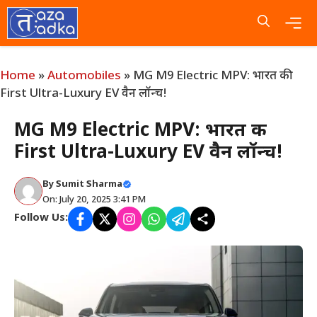
Skip
to
content
Me
Home
»
Automobiles
»
MG M9 Electric MPV: भारत की
First Ultra-Luxury EV वैन लॉन्च!
MG M9 Electric MPV: भारत की
First Ultra-Luxury EV वैन लॉन्च!
By
Sumit Sharma
On: July 20, 2025 3:41 PM
Follow Us: