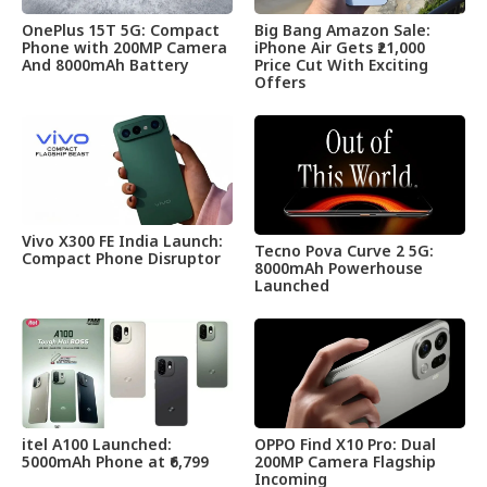
OnePlus 15T 5G: Compact
Big Bang Amazon Sale:
Phone with 200MP Camera
iPhone Air Gets ₹21,000
And 8000mAh Battery
Price Cut With Exciting
Offers
Vivo X300 FE India Launch:
Tecno Pova Curve 2 5G:
Compact Phone Disruptor
8000mAh Powerhouse
Launched
itel A100 Launched:
OPPO Find X10 Pro: Dual
5000mAh Phone at ₹6,799
200MP Camera Flagship
Incoming