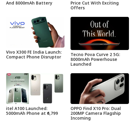
And 8000mAh Battery
Price Cut With Exciting
Offers
Vivo X300 FE India Launch:
Tecno Pova Curve 2 5G:
Compact Phone Disruptor
8000mAh Powerhouse
Launched
itel A100 Launched:
OPPO Find X10 Pro: Dual
5000mAh Phone at ₹6,799
200MP Camera Flagship
Incoming