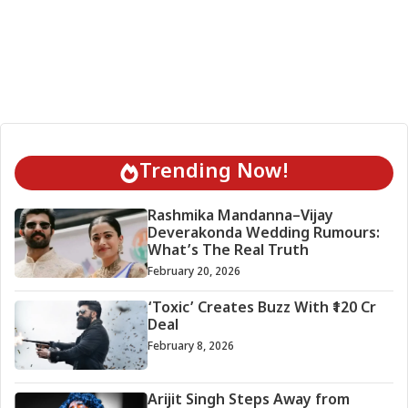
Trending Now!
Rashmika Mandanna–Vijay
Deverakonda Wedding Rumours:
What’s The Real Truth
February 20, 2026
‘Toxic’ Creates Buzz With ₹120 Cr
Deal
February 8, 2026
Arijit Singh Steps Away from