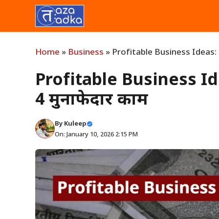
Skip
to
content
Home
»
Business
»
Profitable Business Ideas: 2026
Profitable Business Ideas
4 मुनाफेदार काम
By
Kuleep
On: January 10, 2026 2:15 PM