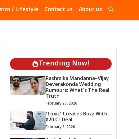
stro / Lifestyle
Contact us
About us
Trending Now!
Rashmika Mandanna–Vijay
Deverakonda Wedding
Rumours: What’s The Real
Truth
February 20, 2026
‘Toxic’ Creates Buzz With
₹120 Cr Deal
February 8, 2026