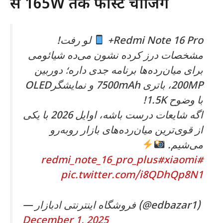
से 165W तक फास्ट चार्जिंग
لو رفت!
Redmi Note 16 Pro+
مشخصات درز کرده نشون می‌ده شیائومی
برای میان‌رده‌ها برنامه جدی داره؛ دوربین
200MP، باتری 7500mAh و نمایشگرOLED
با وضوح 1.5K!
اگه شایعات درست باشه، اوایل 2026 با یکی
از قوی‌ترین میان‌رده‌های بازار روبه‌رو
می‌شیم.
#xiaomi
#redmi_note_16_pro_plus
pic.twitter.com/i8QDhQp8N1
— فروشگاه اینترنتی ادبازار (@edbazar1)
December 1, 2025