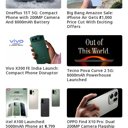
OnePlus 15T 5G: Compact
Big Bang Amazon Sale:
Phone with 200MP Camera
iPhone Air Gets ₹21,000
And 8000mAh Battery
Price Cut With Exciting
Offers
Vivo X300 FE India Launch:
Tecno Pova Curve 2 5G:
Compact Phone Disruptor
8000mAh Powerhouse
Launched
itel A100 Launched:
OPPO Find X10 Pro: Dual
5000mAh Phone at ₹6,799
200MP Camera Flagship