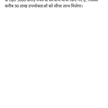
के तहत 3000 करोड़ रुपये के सरचार्ज माफ किए गए हैं, जिससे
करीब 90 लाख उपभोक्ताओं को सीधा लाभ मिलेगा।