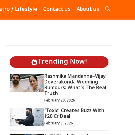
stro / Lifestyle
Contact us
About us
Trending Now!
Rashmika Mandanna–Vijay
Deverakonda Wedding
Rumours: What’s The Real
Truth
February 20, 2026
‘Toxic’ Creates Buzz With
₹120 Cr Deal
February 8, 2026