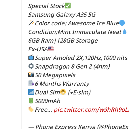
Special Stock
Samsung Galaxy A35 5G
Color code; Awesome Ice Blue
Condition;Mint Immaculate Neat
6GB Ram|128GB Storage
Ex-USA
Super Amoled 2X,120Hz,1000 nits
Snapdragon 8 Gen 2 (4nm)
50 Megapixels
6 Months Warranty
Dual Sim
(+E-sim)
5000mAh
Free…
pic.twitter.com/w9hRh9oL
— Phone Express Kenya (@PhoneEx