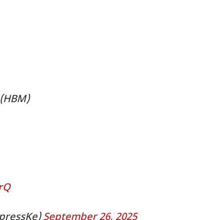
 (HBM)
rQ
pressKe)
September 26, 2025