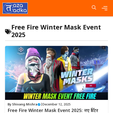
Skip
to
content
Me
Free Fire Winter Mask Event
2025
By
Shivang Mishra
|
December 12, 2025
Free Fire Winter Mask Event 2025: नए विंटर