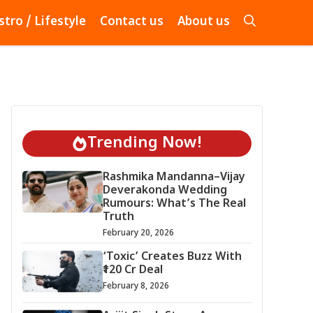
stro / Lifestyle
Contact us
About us
Trending Now!
Rashmika Mandanna–Vijay
Deverakonda Wedding
Rumours: What’s The Real
Truth
February 20, 2026
‘Toxic’ Creates Buzz With
₹120 Cr Deal
February 8, 2026