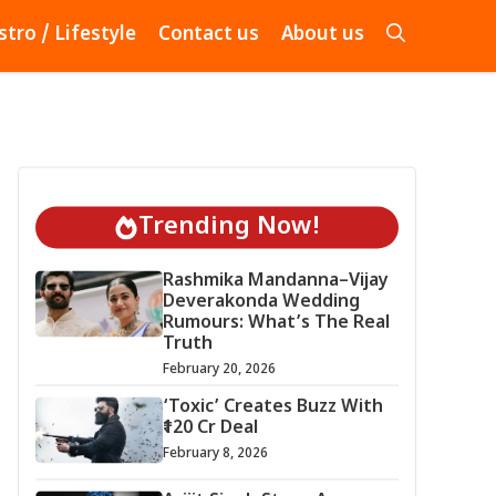
stro / Lifestyle
Contact us
About us
Trending Now!
Rashmika Mandanna–Vijay
Deverakonda Wedding
Rumours: What’s The Real
Truth
February 20, 2026
‘Toxic’ Creates Buzz With
₹120 Cr Deal
February 8, 2026