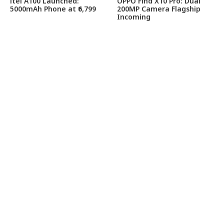
itel A100 Launched:
OPPO Find X10 Pro: Dual
5000mAh Phone at ₹6,799
200MP Camera Flagship
Incoming