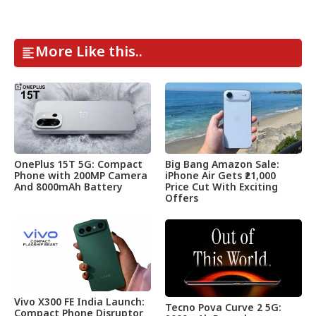
More Like this..
OnePlus 15T 5G: Compact
Big Bang Amazon Sale:
Phone with 200MP Camera
iPhone Air Gets ₹21,000
And 8000mAh Battery
Price Cut With Exciting
Offers
Vivo X300 FE India Launch:
Tecno Pova Curve 2 5G:
Compact Phone Disruptor