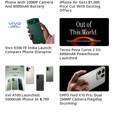
Phone with 200MP Camera
iPhone Air Gets ₹21,000
And 8000mAh Battery
Price Cut With Exciting
Offers
Vivo X300 FE India Launch:
Tecno Pova Curve 2 5G:
Compact Phone Disruptor
8000mAh Powerhouse
Launched
itel A100 Launched:
OPPO Find X10 Pro: Dual
5000mAh Phone at ₹6,799
200MP Camera Flagship
Incoming