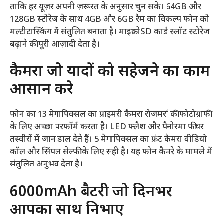
m
ताकि हर यूज़र अपनी ज़रूरत के अनुसार चुन सके। 64GB और
b
128GB स्टोरेज के साथ 4GB और 6GB रैम का विकल्प फोन को
e
मल्टीटास्किंग में संतुलित बनाता है। माइक्रोSD कार्ड स्लॉट स्टोरेज
d
बढ़ाने की पूरी आज़ादी देता है।
T
कैमरा जो यादों को सहेजने का काम
w
i
आसान करे
t
t
फोन का 13 मेगापिक्सल का प्राइमरी कैमरा रोजमर्रा की फोटोग्राफी
e
के लिए अच्छा परफॉर्म करता है। LED फ्लैश और पैनोरमा फीचर
r
तस्वीरों में जान डाल देते हैं। 5 मेगापिक्सल का फ्रंट कैमरा वीडियो
F
कॉल और सिंपल सेल्फी के लिए सही है। यह फोन कैमरे के मामले में
e
संतुलित अनुभव देता है।
e
d
6000mAh बैटरी जो दिनभर
आपका साथ निभाए