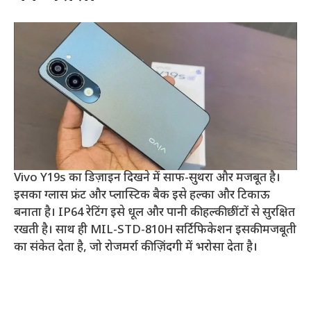
Vivo Y19s का डिज़ाइन दिखने में साफ-सुथरा और मजबूत है।
इसका ग्लास फ्रंट और प्लास्टिक बैक इसे हल्का और टिकाऊ
बनाता है। IP64 रेटिंग इसे धूल और पानी की हल्की छींटों से सुरक्षित
रखती है। साथ ही MIL-STD-810H सर्टिफिकेशन इसकी मजबूती
का संकेत देता है, जो रोजमर्रा की ज़िंदगी में भरोसा देता है।