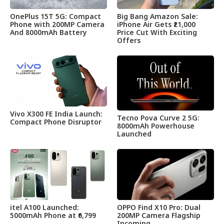
OnePlus 15T 5G: Compact
Big Bang Amazon Sale:
Phone with 200MP Camera
iPhone Air Gets ₹21,000
And 8000mAh Battery
Price Cut With Exciting
Offers
Vivo X300 FE India Launch:
Tecno Pova Curve 2 5G:
Compact Phone Disruptor
8000mAh Powerhouse
Launched
itel A100 Launched:
OPPO Find X10 Pro: Dual
5000mAh Phone at ₹6,799
200MP Camera Flagship