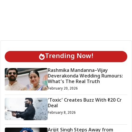
Trending Now!
Rashmika Mandanna–Vijay
Deverakonda Wedding Rumours:
What’s The Real Truth
February 20, 2026
‘Toxic’ Creates Buzz With ₹120 Cr
Deal
February 8, 2026
Arijit Singh Steps Away from