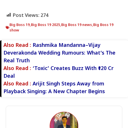
Post Views:
274
Big Boss 19
,
Big Boss 19 2025
,
Big Boss 19 news
,
Big Boss 19
show
Also Read :
Rashmika Mandanna–Vijay
Deverakonda Wedding Rumours: What’s The
Real Truth
Also Read :
‘Toxic’ Creates Buzz With ₹120 Cr
Deal
Also Read :
Arijit Singh Steps Away from
Playback Singing: A New Chapter Begins