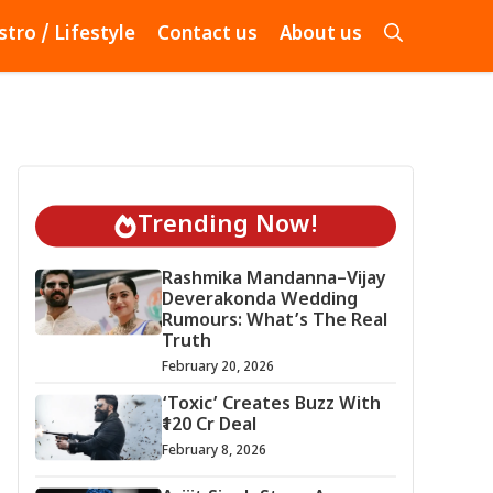
stro / Lifestyle
Contact us
About us
Trending Now!
Rashmika Mandanna–Vijay
Deverakonda Wedding
Rumours: What’s The Real
Truth
February 20, 2026
‘Toxic’ Creates Buzz With
₹120 Cr Deal
February 8, 2026