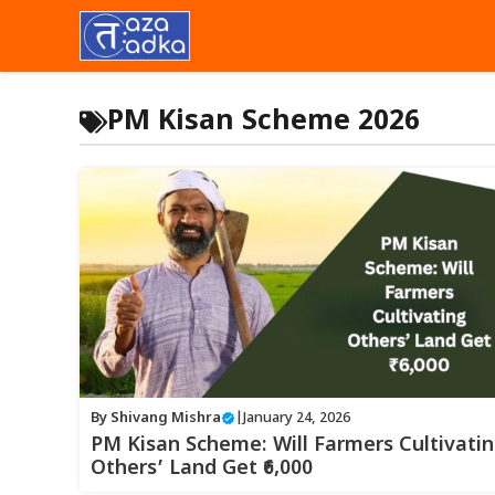
Skip
to
content
PM Kisan Scheme 2026
By
Shivang Mishra
|
January 24, 2026
PM Kisan Scheme: Will Farmers Cultivati
Others’ Land Get ₹6,000