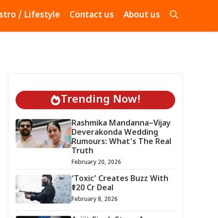
stro / Lifestyle
Contact us
About us
Trending Now!
Rashmika Mandanna–Vijay
Deverakonda Wedding
Rumours: What’s The Real
Truth
February 20, 2026
‘Toxic’ Creates Buzz With
₹120 Cr Deal
February 8, 2026